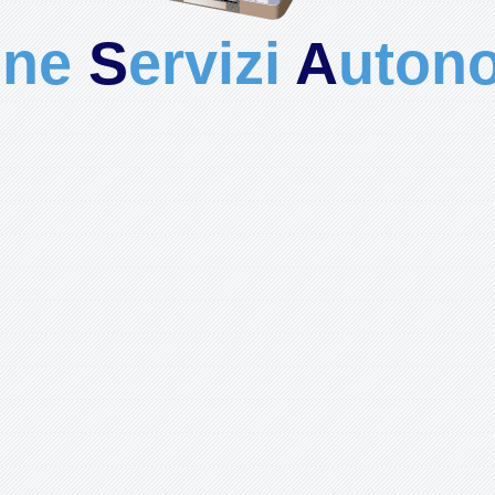
one
S
ervizi
A
utono