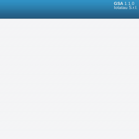
GSA
1.1.0
Iotatau S.r.l.