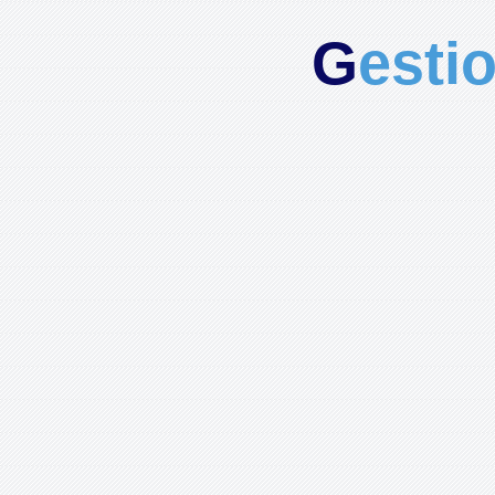
G
esti