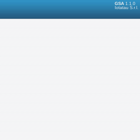
GSA
1.1.0
Iotatau S.r.l.