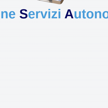
one
S
ervizi
A
utono