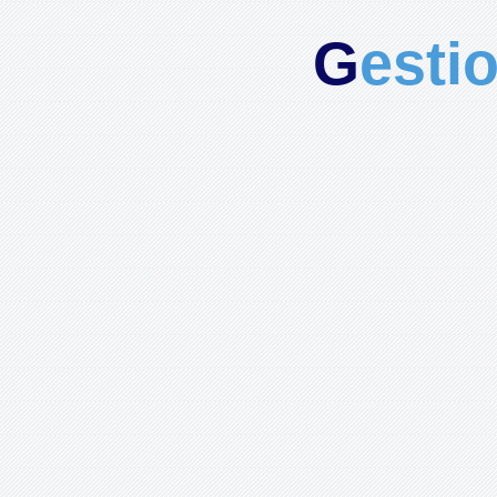
G
esti